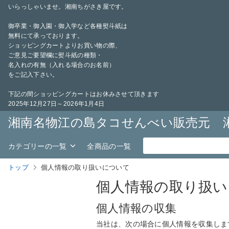
いらっしゃいませ。湘南ちがさき屋です。
御卒業・御入園・御入学など各種熨斗紙は
無料にて承っております。
ショッピングカートよりお買い物の際、
ご意見ご要望欄に熨斗紙の種類・
名入れの有無（入れる場合のお名前）
をご記入下さい。
下記の間ショッピングカートはお休みさせて頂きます
2025年12月27日～2026年1月4日
湘南名物江の島タコせんべい販売元 
カテゴリーの一覧
全商品の一覧
トップ
個人情報の取り扱いについて
個人情報の取り扱い
個人情報の収集
当社は、次の場合に個人情報を収集しま