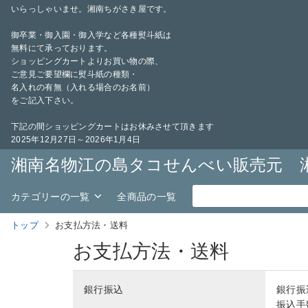
いらっしゃいませ。湘南ちがさき屋です。
御卒業・御入園・御入学など各種熨斗紙は
無料にて承っております。
ショッピングカートよりお買い物の際、
ご意見ご要望欄に熨斗紙の種類・
名入れの有無（入れる場合のお名前）
をご記入下さい。
下記の間ショッピングカートはお休みさせて頂きます
2025年12月27日～2026年1月4日
湘南名物江の島タコせんべい販売元 
カテゴリーの一覧
全商品の一覧
トップ
お支払方法・送料
お支払方法・送料
銀行振込
銀行振
振込手