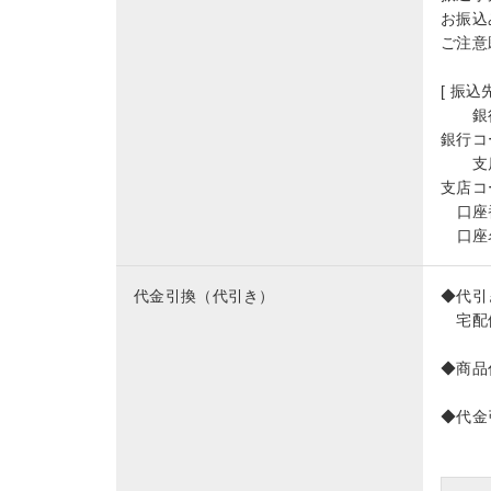
お振込
ご注意
[ 振込先
銀
銀行コ
支
支店コ
口座
口座
代金引換（代引き）
◆代引
宅配便
◆商品
◆代金