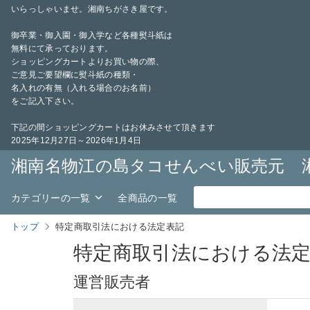
いらっしゃいませ。湘南ちがさき屋です。
御卒業・御入園・御入学など各種熨斗紙は
無料にて承っております。
ショッピングカートよりお買い物の際、
ご意見ご要望欄に熨斗紙の種類・
名入れの有無（入れる場合のお名前）
をご記入下さい。
下記の間ショッピングカートはお休みさせて頂きます
2025年12月27日～2026年1月4日
湘南名物江の島タコせんべい販売元 
カテゴリーの一覧
全商品の一覧
トップ
特定商取引法における法定表記
特定商取引法における法
運営販売者