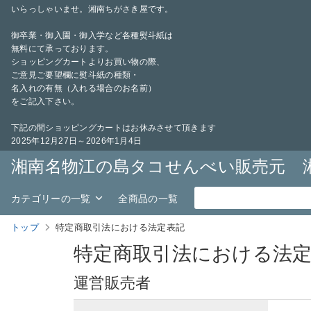
いらっしゃいませ。湘南ちがさき屋です。
御卒業・御入園・御入学など各種熨斗紙は
無料にて承っております。
ショッピングカートよりお買い物の際、
ご意見ご要望欄に熨斗紙の種類・
名入れの有無（入れる場合のお名前）
をご記入下さい。
下記の間ショッピングカートはお休みさせて頂きます
2025年12月27日～2026年1月4日
湘南名物江の島タコせんべい販売元 
カテゴリーの一覧
全商品の一覧
トップ
特定商取引法における法定表記
特定商取引法における法
運営販売者