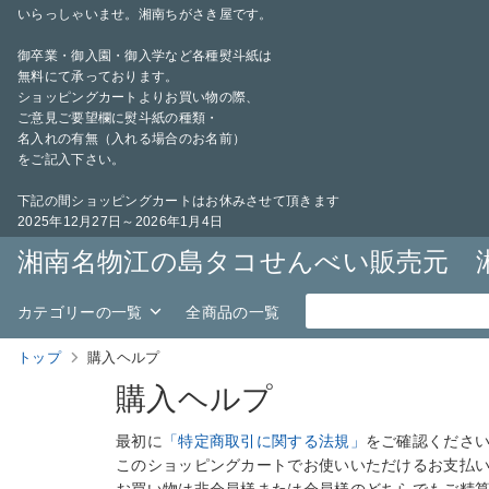
いらっしゃいませ。湘南ちがさき屋です。
御卒業・御入園・御入学など各種熨斗紙は
無料にて承っております。
ショッピングカートよりお買い物の際、
ご意見ご要望欄に熨斗紙の種類・
名入れの有無（入れる場合のお名前）
をご記入下さい。
下記の間ショッピングカートはお休みさせて頂きます
2025年12月27日～2026年1月4日
湘南名物江の島タコせんべい販売元 
カテゴリーの一覧
全商品の一覧
トップ
購入ヘルプ
購入ヘルプ
最初に
「特定商取引に関する法規」
をご確認くださ
このショッピングカートでお使いいただけるお支払