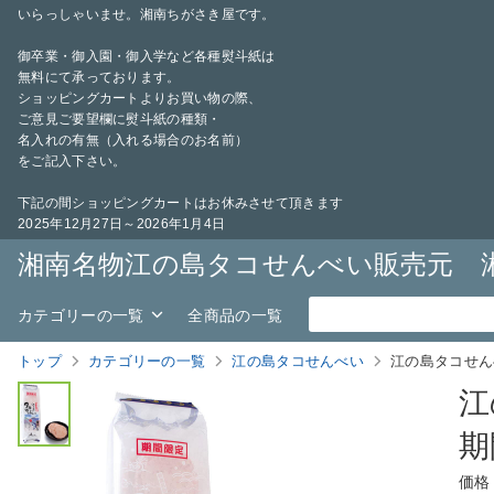
いらっしゃいませ。湘南ちがさき屋です。
御卒業・御入園・御入学など各種熨斗紙は
無料にて承っております。
ショッピングカートよりお買い物の際、
ご意見ご要望欄に熨斗紙の種類・
名入れの有無（入れる場合のお名前）
をご記入下さい。
下記の間ショッピングカートはお休みさせて頂きます
2025年12月27日～2026年1月4日
湘南名物江の島タコせんべい販売元 
カテゴリーの一覧
全商品の一覧
トップ
カテゴリーの一覧
江の島タコせんべい
江の島タコせん
江
期
価格