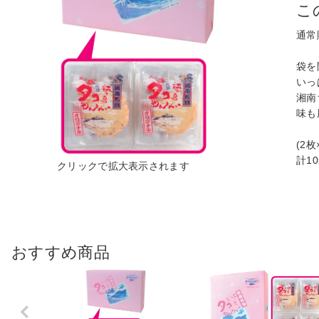
こ
通常
袋を
いっ
湘南
味も
(2枚
計1
おすすめ商品
Previo
us