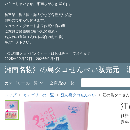
いらっしゃいませ。湘南ちがさき屋です。
御卒業・御入園・御入学など各種熨斗紙は
無料にて承っております。
ショッピングカートよりお買い物の際、
ご意見ご要望欄に熨斗紙の種類・
名入れの有無（入れる場合のお名前）
をご記入下さい。
下記の間ショッピングカートはお休みさせて頂きます
2025年12月27日～2026年1月4日
湘南名物江の島タコせんべい販売元 
カテゴリーの一覧
全商品の一覧
トップ
カテゴリーの一覧
江の島タコせんべい
江の島タコせん
江
価格
送料