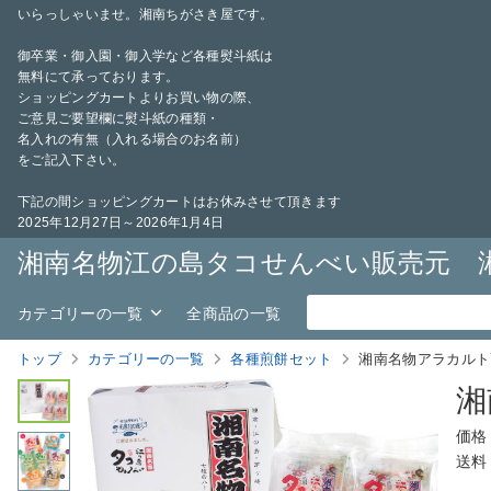
いらっしゃいませ。湘南ちがさき屋です。
御卒業・御入園・御入学など各種熨斗紙は
無料にて承っております。
ショッピングカートよりお買い物の際、
ご意見ご要望欄に熨斗紙の種類・
名入れの有無（入れる場合のお名前）
をご記入下さい。
下記の間ショッピングカートはお休みさせて頂きます
2025年12月27日～2026年1月4日
湘南名物江の島タコせんべい販売元 
カテゴリーの一覧
全商品の一覧
トップ
カテゴリーの一覧
各種煎餅セット
湘南名物アラカルト
湘
価格
送料