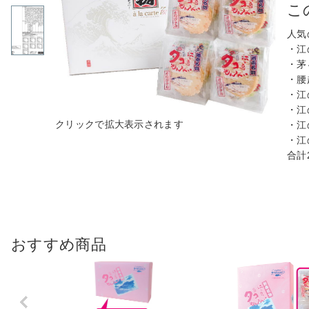
こ
人気
・江
・茅
・腰
・江
・江
・江
・江
合計
おすすめ商品
Previo
us