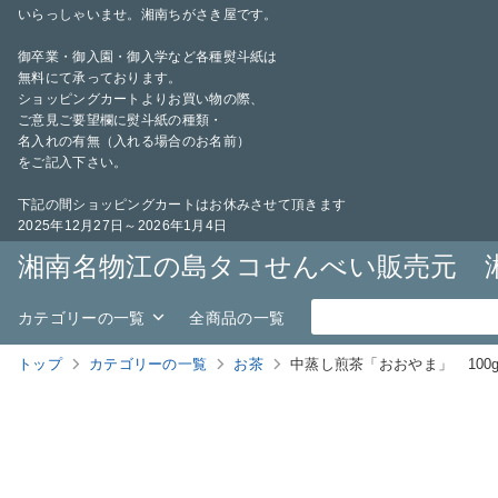
いらっしゃいませ。湘南ちがさき屋です。
御卒業・御入園・御入学など各種熨斗紙は
無料にて承っております。
ショッピングカートよりお買い物の際、
ご意見ご要望欄に熨斗紙の種類・
名入れの有無（入れる場合のお名前）
をご記入下さい。
下記の間ショッピングカートはお休みさせて頂きます
2025年12月27日～2026年1月4日
湘南名物江の島タコせんべい販売元 
カテゴリーの一覧
全商品の一覧
トップ
カテゴリーの一覧
お茶
中蒸し煎茶「おおやま」 100